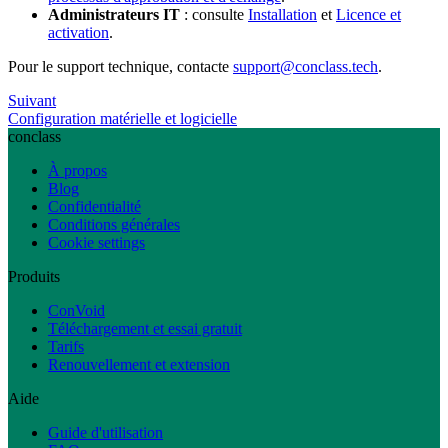
Administrateurs IT
: consulte
Installation
et
Licence et
activation
.
Pour le support technique, contacte
support@conclass.tech
.
Suivant
Configuration matérielle et logicielle
conclass
À propos
Blog
Confidentialité
Conditions générales
Cookie settings
Produits
ConVoid
Téléchargement et essai gratuit
Tarifs
Renouvellement et extension
Aide
Guide d'utilisation