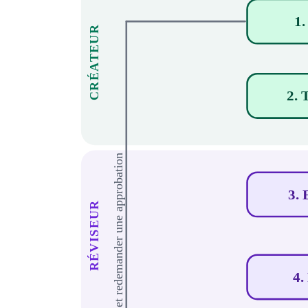
1.
CRÉATEUR
2. 
Réviser et redemander une approbation
3. 
RÉVISEUR
4.