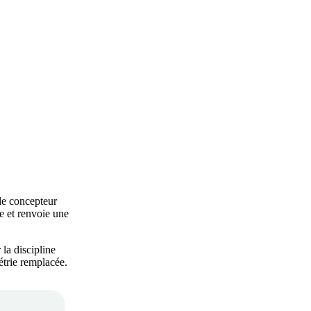
le concepteur
ue et renvoie une
 la discipline
étrie remplacée.