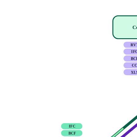
C
RV
IF
BC
C
XL
IFC
BCF