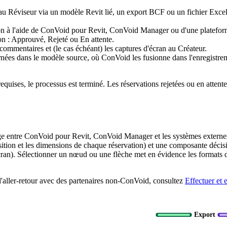
 au Réviseur via un modèle Revit lié, un export BCF ou un fichier Exce
ion à l'aide de ConVoid pour Revit, ConVoid Manager ou d'une platefo
ion : Approuvé, Rejeté ou En attente.
 commentaires et (le cas échéant) les captures d'écran au Créateur.
urnées dans le modèle source, où ConVoid les fusionne dans l'enregistre
requises, le processus est terminé. Les réservations rejetées ou en attente
arge entre ConVoid pour Revit, ConVoid Manager et les systèmes extern
ion et les dimensions de chaque réservation) et une composante décisi
'écran). Sélectionner un nœud ou une flèche met en évidence les formats 
'aller-retour avec des partenaires non-ConVoid, consultez
Effectuer et
Export