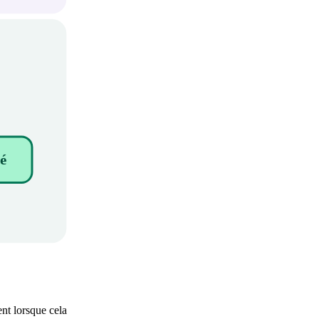
é
ent lorsque cela