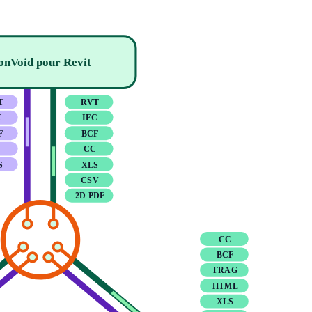
onVoid pour Revit
T
RVT
C
IFC
F
BCF
C
CC
S
XLS
CSV
2D PDF
CC
BCF
FRAG
HTML
XLS