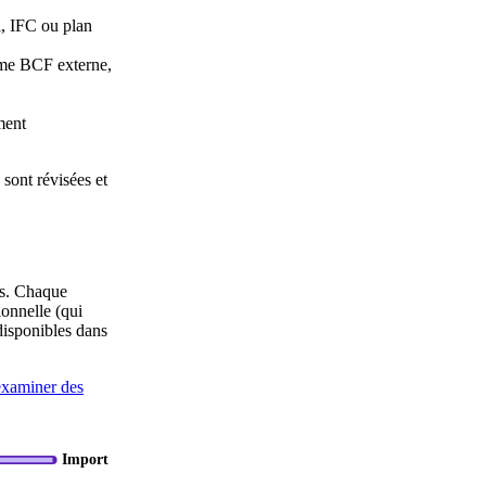
l, IFC ou plan
rme BCF externe,
ment
 sont révisées et
es. Chaque
onnelle (qui
disponibles dans
 examiner des
Import