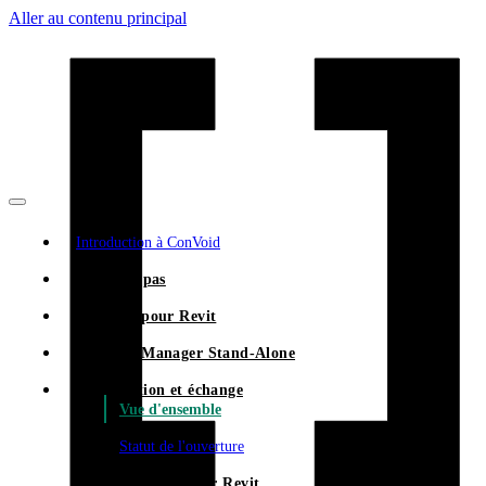
Aller au contenu principal
Introduction à ConVoid
Premiers pas
ConVoid pour Revit
ConVoid Manager Stand-Alone
Approbation et échange
Vue d'ensemble
Statut de l'ouverture
ConVoid pour Revit